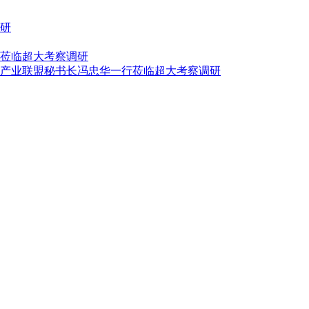
研
莅临超大考察调研
产业联盟秘书长冯忠华一行莅临超大考察调研