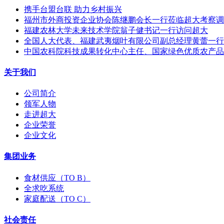
携手台盟台联 助力乡村振兴
福州市外商投资企业协会陈继鹏会长一行莅临超大考察调
福建农林大学未来技术学院翁子健书记一行访问超大
全国人大代表、福建武夷烟叶有限公司副总经理黄蕾一行
中国农科院科技成果转化中心主任、国家绿色优质农产品
关于我们
公司简介
领军人物
走进超大
企业荣誉
企业文化
集团业务
食材供应（TO B）
全求吃系统
家庭配送（TO C）
社会责任