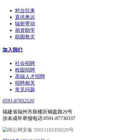
对台往来
直供奥运
辐射带动
捐资助学
助困救灾
加入我们
社会招聘
校园招聘
高端人才招聘
招聘相关
常见问题
0591-87832520
福建省福州市鼓楼区铜盘路29号
涉未成年举报电话:0591-87730337
闽公网安备 35011102350229号