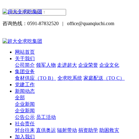
咨询热线：0591-87832520
|
office@quanqiuchi.com
网站首页
关于我们
公司简介
领军人物
走进超大
企业荣誉
企业文化
集团业务
食材供应（TO B）
全求吃系统
家庭配送（TO C）
党建工作
新闻动态
全部
企业新闻
企业新闻
公告公示
员工活动
社会责任
对台往来
直供奥运
辐射带动
捐资助学
助困救灾
加入我们