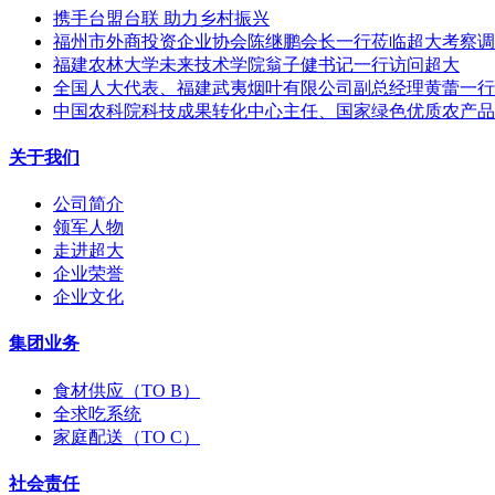
携手台盟台联 助力乡村振兴
福州市外商投资企业协会陈继鹏会长一行莅临超大考察调
福建农林大学未来技术学院翁子健书记一行访问超大
全国人大代表、福建武夷烟叶有限公司副总经理黄蕾一行
中国农科院科技成果转化中心主任、国家绿色优质农产品
关于我们
公司简介
领军人物
走进超大
企业荣誉
企业文化
集团业务
食材供应（TO B）
全求吃系统
家庭配送（TO C）
社会责任