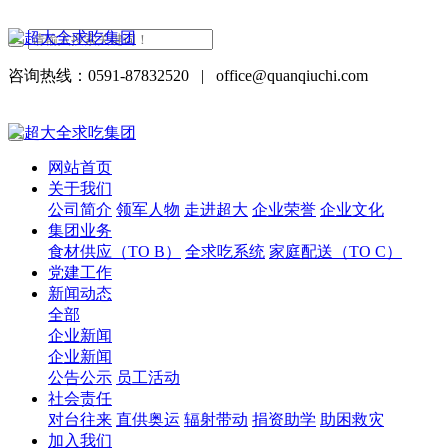
咨询热线：0591-87832520
|
office@quanqiuchi.com
网站首页
关于我们
公司简介
领军人物
走进超大
企业荣誉
企业文化
集团业务
食材供应（TO B）
全求吃系统
家庭配送（TO C）
党建工作
新闻动态
全部
企业新闻
企业新闻
公告公示
员工活动
社会责任
对台往来
直供奥运
辐射带动
捐资助学
助困救灾
加入我们