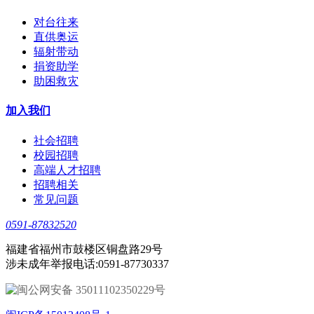
对台往来
直供奥运
辐射带动
捐资助学
助困救灾
加入我们
社会招聘
校园招聘
高端人才招聘
招聘相关
常见问题
0591-87832520
福建省福州市鼓楼区铜盘路29号
涉未成年举报电话:0591-87730337
闽公网安备 35011102350229号