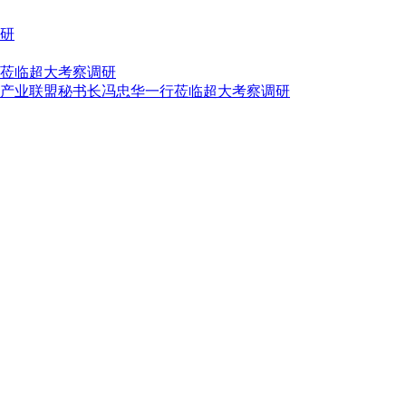
研
莅临超大考察调研
产业联盟秘书长冯忠华一行莅临超大考察调研