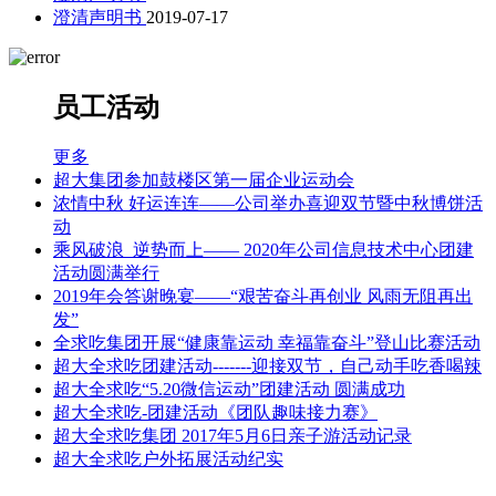
澄清声明书
2019-07-17
员工活动
更多
超大集团参加鼓楼区第一届企业运动会
浓情中秋 好运连连——公司举办喜迎双节暨中秋博饼活
动
乘风破浪 逆势而上—— 2020年公司信息技术中心团建
活动圆满举行
2019年会答谢晚宴——“艰苦奋斗再创业 风雨无阻再出
发”
全求吃集团开展“健康靠运动 幸福靠奋斗”登山比赛活动
超大全求吃团建活动-------迎接双节，自己动手吃香喝辣
超大全求吃“5.20微信运动”团建活动 圆满成功
超大全求吃-团建活动《团队趣味接力赛》
超大全求吃集团 2017年5月6日亲子游活动记录
超大全求吃户外拓展活动纪实