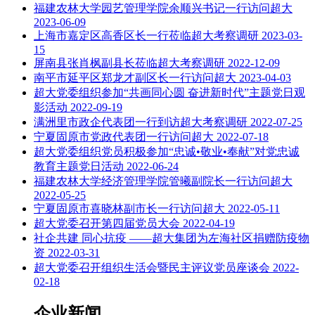
福建农林大学园艺管理学院余顺兴书记一行访问超大
2023-06-09
上海市嘉定区高香区长一行莅临超大考察调研
2023-03-
15
屏南县张肖枫副县长莅临超大考察调研
2022-12-09
南平市延平区郑龙才副区长一行访问超大
2023-04-03
超大党委组织参加“共画同心圆 奋进新时代”主题党日观
影活动
2022-09-19
满洲里市政企代表团一行到访超大考察调研
2022-07-25
宁夏固原市党政代表团一行访问超大
2022-07-18
超大党委组织党员积极参加“忠诚•敬业•奉献”对党忠诚
教育主题党日活动
2022-06-24
福建农林大学经济管理学院管曦副院长一行访问超大
2022-05-25
宁夏固原市喜晓林副市长一行访问超大
2022-05-11
超大党委召开第四届党员大会
2022-04-19
社企共建 同心抗疫 ——超大集团为左海社区捐赠防疫物
资
2022-03-31
超大党委召开组织生活会暨民主评议党员座谈会
2022-
02-18
企业新闻