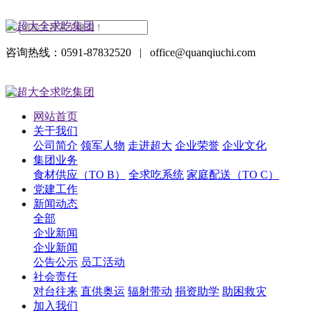
咨询热线：0591-87832520
|
office@quanqiuchi.com
网站首页
关于我们
公司简介
领军人物
走进超大
企业荣誉
企业文化
集团业务
食材供应（TO B）
全求吃系统
家庭配送（TO C）
党建工作
新闻动态
全部
企业新闻
企业新闻
公告公示
员工活动
社会责任
对台往来
直供奥运
辐射带动
捐资助学
助困救灾
加入我们