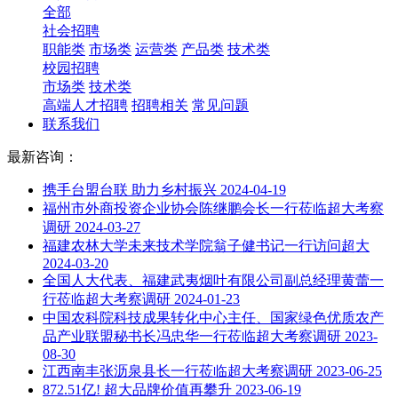
全部
社会招聘
职能类
市场类
运营类
产品类
技术类
校园招聘
市场类
技术类
高端人才招聘
招聘相关
常见问题
联系我们
最新咨询：
携手台盟台联 助力乡村振兴
2024-04-19
福州市外商投资企业协会陈继鹏会长一行莅临超大考察
调研
2024-03-27
福建农林大学未来技术学院翁子健书记一行访问超大
2024-03-20
全国人大代表、福建武夷烟叶有限公司副总经理黄蕾一
行莅临超大考察调研
2024-01-23
中国农科院科技成果转化中心主任、国家绿色优质农产
品产业联盟秘书长冯忠华一行莅临超大考察调研
2023-
08-30
江西南丰张沥泉县长一行莅临超大考察调研
2023-06-25
872.51亿! 超大品牌价值再攀升
2023-06-19