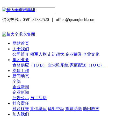
咨询热线：0591-87832520
|
office@quanqiuchi.com
网站首页
关于我们
公司简介
领军人物
走进超大
企业荣誉
企业文化
集团业务
食材供应（TO B）
全求吃系统
家庭配送（TO C）
党建工作
新闻动态
全部
企业新闻
企业新闻
公告公示
员工活动
社会责任
对台往来
直供奥运
辐射带动
捐资助学
助困救灾
加入我们