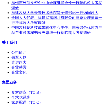
福州市外商投资企业协会陈继鹏会长一行莅临超大考察
调研
福建农林大学未来技术学院翁子健书记一行访问超大
全国人大代表、福建武夷烟叶有限公司副总经理黄蕾一
行莅临超大考察调研
中国农科院科技成果转化中心主任、国家绿色优质农产
品产业联盟秘书长冯忠华一行莅临超大考察调研
关于我们
公司简介
领军人物
走进超大
企业荣誉
企业文化
集团业务
食材供应（TO B）
全求吃系统
家庭配送（TO C）