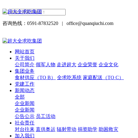
咨询热线：0591-87832520
|
office@quanqiuchi.com
网站首页
关于我们
公司简介
领军人物
走进超大
企业荣誉
企业文化
集团业务
食材供应（TO B）
全求吃系统
家庭配送（TO C）
党建工作
新闻动态
全部
企业新闻
企业新闻
公告公示
员工活动
社会责任
对台往来
直供奥运
辐射带动
捐资助学
助困救灾
加入我们